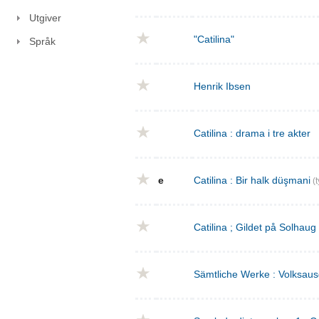
Utgiver
"Catilina"
Språk
Henrik Ibsen
Catilina : drama i tre akter
e
Catilina : Bir halk düşmani
(t
Catilina ; Gildet på Solhaug
Sämtliche Werke : Volksaus