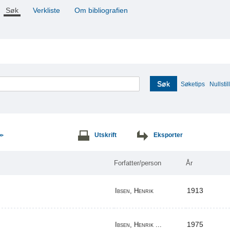
Søk
Verkliste
Om bibliografien
Søk
Søketips
Nullstill
Utskrift
Eksporter
>>
Forfatter/person
År
1913
Ibsen, Henrik
1975
Ibsen, Henrik ...