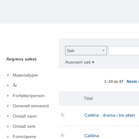
Søk
Avgrens søket
Avansert søk ▾
Materialtyper
Neste
1–10 av 47
År
Forfatter/person
Tittel
Generelt emneord
Catilina : drama i tre akter
Omtalt navn
Omtalt verk
Catilina
Form/genre