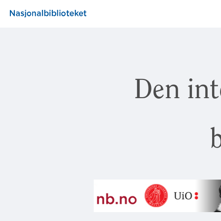
Den int
b