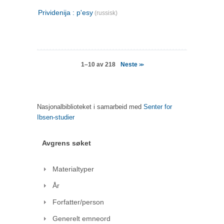
Prividenija : p'esy
(russisk)
Neste
1–10 av 218
>>
Nasjonalbiblioteket i samarbeid med
Senter for
Ibsen-studier
Avgrens søket
Materialtyper
År
Forfatter/person
Generelt emneord