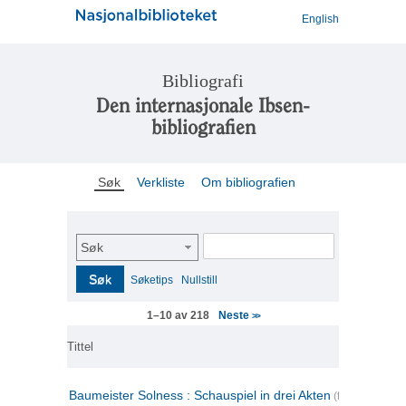
English
Bibliografi
Den internasjonale Ibsen-
bibliografien
Søk
Verkliste
Om bibliografien
Søk
Søk
Søketips
Nullstill
Neste
1–10 av 218
>>
Tittel
Baumeister Solness : Schauspiel in drei Akten
(tysk)