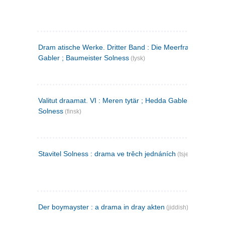
Dram atische Werke. Dritter Band : Die Meerfrau ; Hedda
Gabler ; Baumeister Solness
(tysk)
Valitut draamat. VI : Meren tytär ; Hedda Gabler ; Rakentaj
Solness
(finsk)
Stavitel Solness : drama ve trěch jednáních
(tsjekkisk)
Der boymayster : a drama in dray akten
(jiddish)