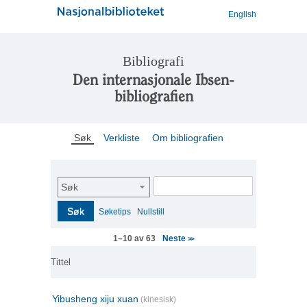
English
Bibliografi
Den internasjonale Ibsen-
bibliografien
Søk
Verkliste
Om bibliografien
Søk
Søk
Søketips
Nullstill
Neste
1–10 av 63
>>
Tittel
Yibusheng xiju xuan
(kinesisk)