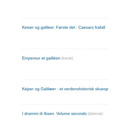
Keiser og galileer. Første del : Caesars frafall
Empereur et galiléen
(fransk)
Kejser og Galilæer : et verdenshistorisk skuespil
I drammi di Ibsen. Volume secondo
(italiensk)