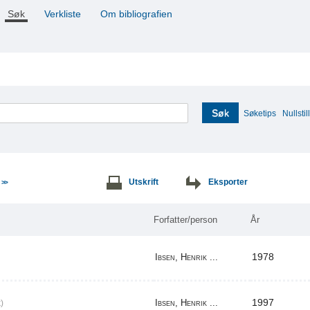
Søk
Verkliste
Om bibliografien
Søk
Søketips
Nullstill
e
Utskrift
Eksporter
>>
Forfatter/person
År
1978
Ibsen, Henrik ...
1997
Ibsen, Henrik ...
)