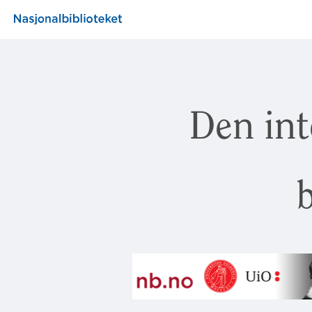
Den int
b