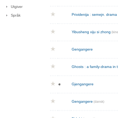
Utgiver
Prividenija : semejn. drama 
Språk
Yibusheng xiju si zhong
(kine
Gengangere
Ghosts : a family-drama in 
e
Gjengangere
Gengangere
(dansk)