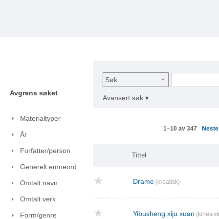
Søk
Avgrens søket
Avansert søk ▾
Materialtyper
Nest
1–10 av 347
År
Forfatter/person
Tittel
Generelt emneord
Drame
(kroatisk)
Omtalt navn
Omtalt verk
Yibusheng xiju xuan
(kinesisk
Form/genre