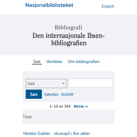
English
Bibliografi
Den internasjonale Ibsen-
bibliografien
Søk
Verkliste
Om bibliografien
Søk
Søk
Søketips
Nullstill
Neste
1–10 av 354
>>
Tittel
Hedda Gabler : skuespil i fire akter