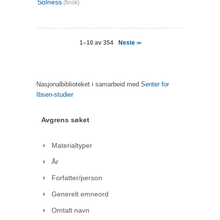
Solness
(finsk)
Neste
1–10 av 354
>>
Nasjonalbiblioteket i samarbeid med
Senter for
Ibsen-studier
Avgrens søket
Materialtyper
År
Forfatter/person
Generelt emneord
Omtalt navn