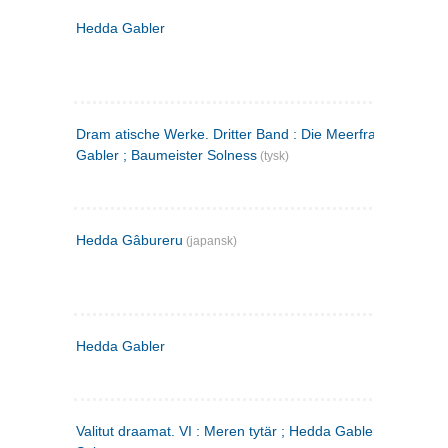
Hedda Gabler
Dram atische Werke. Dritter Band : Die Meerfrau ; Hedda
Gabler ; Baumeister Solness
(tysk)
Hedda Gâbureru
(japansk)
Hedda Gabler
Valitut draamat. VI : Meren tytär ; Hedda Gabler ; Rakentaj