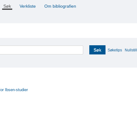
Søk
Verkliste
Om bibliografien
Søk
Søketips
Nullstill
for Ibsen-studier