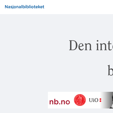
Den int
b