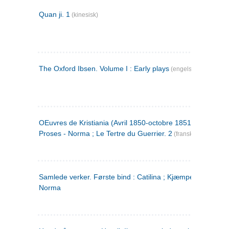
Quan ji. 1
(kinesisk)
The Oxford Ibsen. Volume I : Early plays
(engelsk)
OEuvres de Kristiania (Avril 1850-octobre 1851) : Poèmes 
Proses - Norma ; Le Tertre du Guerrier. 2
(fransk)
Samlede verker. Første bind : Catilina ; Kjæmpehøien ;
Norma