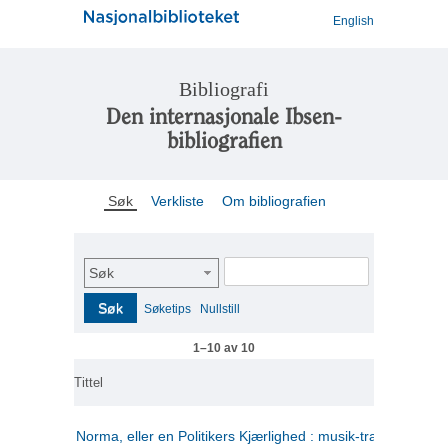
English
Bibliografi
Den internasjonale Ibsen-
bibliografien
Søk
Verkliste
Om bibliografien
Søk
Søk
Søketips
Nullstill
1–10 av 10
Tittel
Norma, eller en Politikers Kjærlighed : musik-tragedie i tre