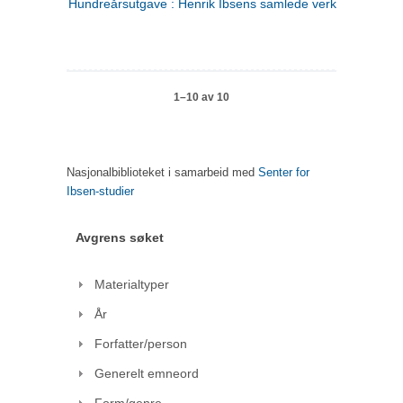
Hundreårsutgave : Henrik Ibsens samlede verker. 1
1–10 av 10
Nasjonalbiblioteket i samarbeid med
Senter for
Ibsen-studier
Avgrens søket
Materialtyper
År
Forfatter/person
Generelt emneord