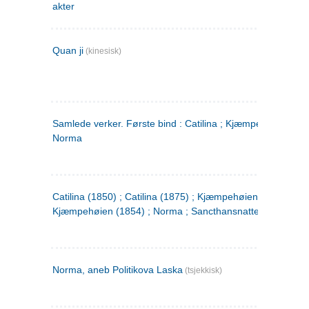
akter
Quan ji
(kinesisk)
Samlede verker. Første bind : Catilina ; Kjæmpehøien ;
Norma
Catilina (1850) ; Catilina (1875) ; Kjæmpehøien (1850) ;
Kjæmpehøien (1854) ; Norma ; Sancthansnatten
Norma, aneb Politikova Laska
(tsjekkisk)