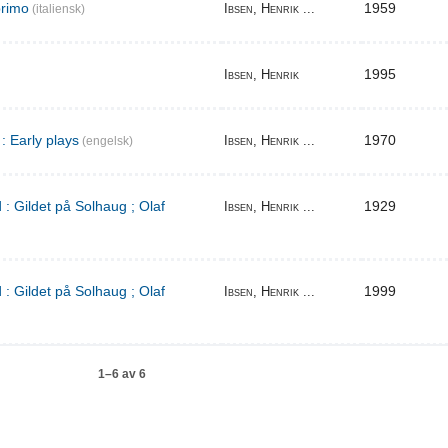
primo
1959
Ibsen, Henrik ...
(italiensk)
1995
Ibsen, Henrik
: Early plays
1970
Ibsen, Henrik ...
(engelsk)
 : Gildet på Solhaug ; Olaf
1929
Ibsen, Henrik ...
 : Gildet på Solhaug ; Olaf
1999
Ibsen, Henrik ...
1–6 av 6