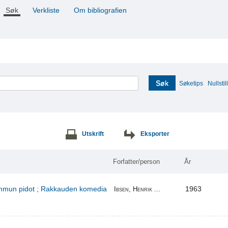
Søk
Verkliste
Om bibliografien
Søk
Søketips
Nullstill
Utskrift
Eksporter
Forfatter/person
År
kummun pidot ; Rakkauden komedia
1963
Ibsen, Henrik ...