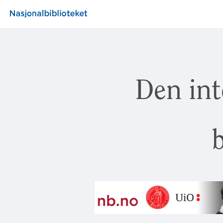
Den int
b