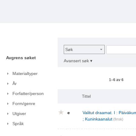
Søk
Avgrens søket
Avansert søk ▾
Materialtyper
1–6 av 6
År
Forfatter/person
Tittel
Form/genre
e
Valitut draamat. I : Päivä
Utgiver
; Kuninkaanalut
(finsk)
Språk