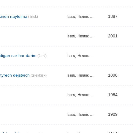
sinen näytelma
1887
Ibsen, Henrik ...
(finsk)
2001
Ibsen, Henrik ...
digan sar bar darim
Ibsen, Henrik ...
(farsi)
tyrech dějstvích
1898
Ibsen, Henrik ...
(tsjekkisk)
1984
Ibsen, Henrik ...
1909
Ibsen, Henrik ...