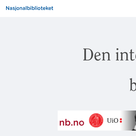
Den int
b