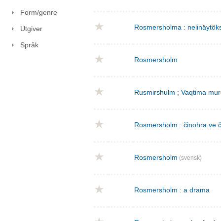
Form/genre
Rosmersholma : nelinäytök
Utgiver
Språk
Rosmersholm
Rusmirshulm ; Vaqtima mur
Rosmersholm : činohra ve č
Rosmersholm
(svensk)
Rosmersholm : a drama