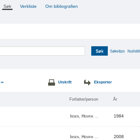
Søk
Verkliste
Om bibliografien
Søk
Søketips
Nullstill
e
Utskrift
Eksporter
>>
Forfatter/person
År
1984
Ibsen, Henrik ...
2008
Ibsen, Henrik ...