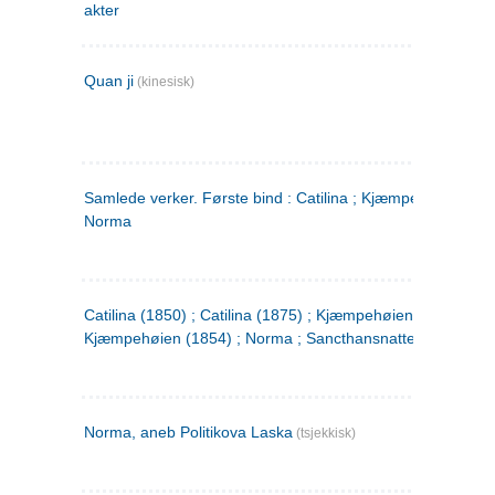
akter
Quan ji
(kinesisk)
Samlede verker. Første bind : Catilina ; Kjæmpehøien ;
Norma
Catilina (1850) ; Catilina (1875) ; Kjæmpehøien (1850) ;
Kjæmpehøien (1854) ; Norma ; Sancthansnatten
Norma, aneb Politikova Laska
(tsjekkisk)