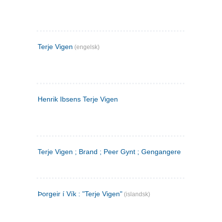
Terje Vigen
(engelsk)
Henrik Ibsens Terje Vigen
Terje Vigen ; Brand ; Peer Gynt ; Gengangere
Þorgeir í Vík : "Terje Vigen"
(islandsk)