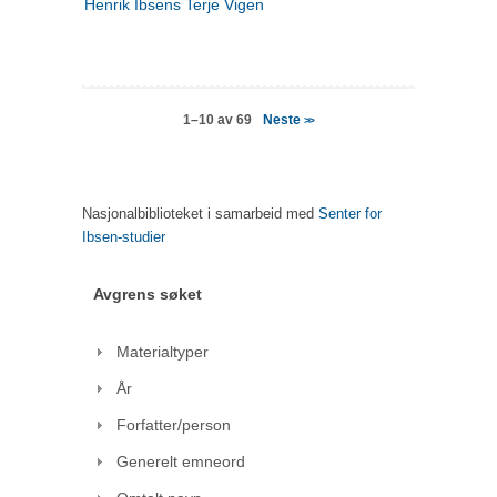
Henrik Ibsens Terje Vigen
Neste
1–10 av 69
>>
Nasjonalbiblioteket i samarbeid med
Senter for
Ibsen-studier
Avgrens søket
Materialtyper
År
Forfatter/person
Generelt emneord