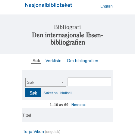
English
Bibliografi
Den internasjonale Ibsen-
bibliografien
Søk
Verkliste
Om bibliografien
Søk
Søk
Søketips
Nullstill
Neste
1–10 av 69
>>
Tittel
Terje Viken
(engelsk)