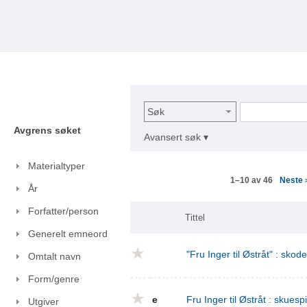
Søk
Avgrens søket
Avansert søk ▾
Materialtyper
Neste
1–10 av 46
År
Forfatter/person
Tittel
Generelt emneord
"Fru Inger til Østråt" : skod
Omtalt navn
Form/genre
e
Fru Inger til Østråt : skuespi
Utgiver