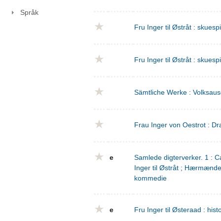
Språk
Fru Inger til Østråt : skuesp
Fru Inger til Østråt : skuesp
Sämtliche Werke : Volksaus
Frau Inger von Oestrot : Dr
e
Samlede digterverker. 1 : Ca
Inger til Østråt ; Hærmænd
kommedie
e
Fru Inger til Østeraad : his