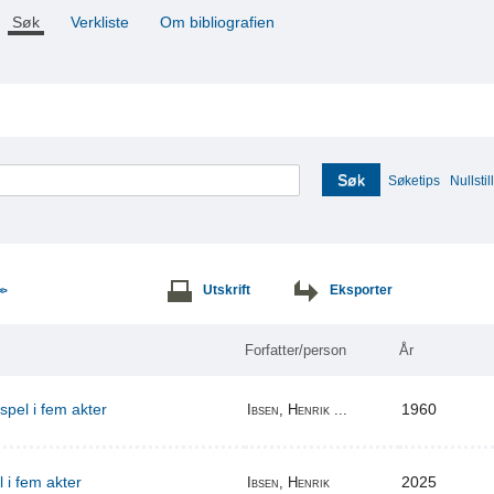
Søk
Verkliste
Om bibliografien
Søk
Søketips
Nullstill
Utskrift
Eksporter
>>
Forfatter/person
År
espel i fem akter
1960
Ibsen, Henrik ...
l i fem akter
2025
Ibsen, Henrik