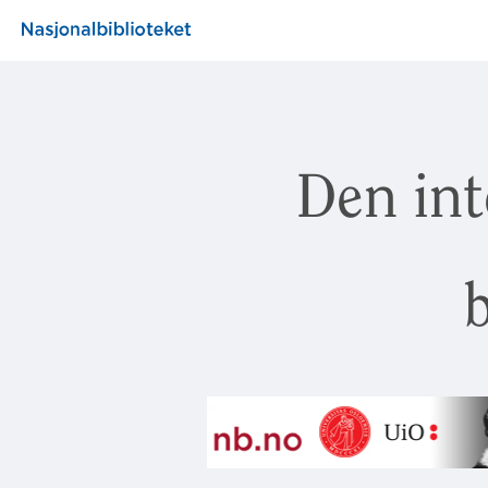
Den int
b