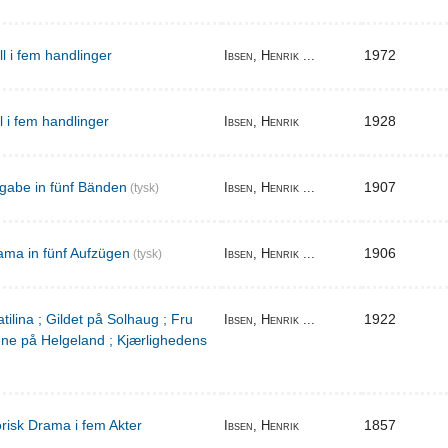
ill i fem handlinger
1972
Ibsen, Henrik ...
il i fem handlinger
1928
Ibsen, Henrik
gabe in fünf Bänden
1907
Ibsen, Henrik ...
(tysk)
ama in fünf Aufzügen
1906
Ibsen, Henrik ...
(tysk)
tilina ; Gildet på Solhaug ; Fru
1922
Ibsen, Henrik ...
ene på Helgeland ; Kjærlighedens
torisk Drama i fem Akter
1857
Ibsen, Henrik