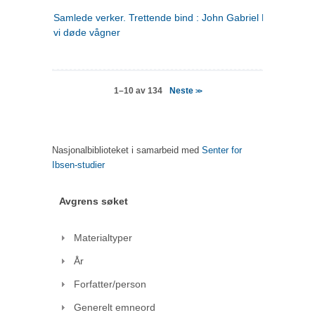
Samlede verker. Trettende bind : John Gabriel Borkman ; 
vi døde vågner
Neste
1–10 av 134
>>
Nasjonalbiblioteket i samarbeid med
Senter for
Ibsen-studier
Avgrens søket
Materialtyper
År
Forfatter/person
Generelt emneord