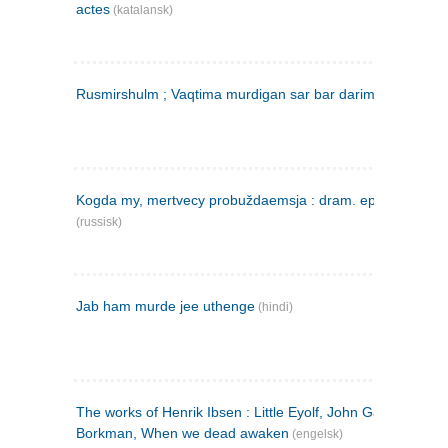
actes
(katalansk)
Rusmirshulm ; Vaqtima murdigan sar bar darim
(farsi)
Kogda my, mertvecy probuždaemsja : dram. epilog v 3 d
(russisk)
Jab ham murde jee uthenge
(hindi)
The works of Henrik Ibsen : Little Eyolf, John Gabriel
Borkman, When we dead awaken
(engelsk)