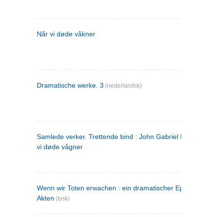
Når vi døde våkner
Dramatische werke. 3
(nederlandsk)
Samlede verker. Trettende bind : John Gabriel Borkman ; 
vi døde vågner
Wenn wir Toten erwachen : ein dramatischer Epilog in drei
Akten
(tysk)