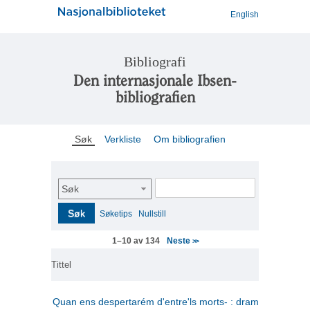
English
Bibliografi
Den internasjonale Ibsen-
bibliografien
Søk
Verkliste
Om bibliografien
Søk
Søk
Søketips
Nullstill
Neste
1–10 av 134
>>
Tittel
Quan ens despertarém d'entre'ls morts- : drama en tres