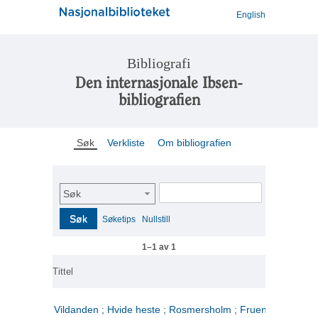
English
Bibliografi
Den internasjonale Ibsen-
bibliografien
Søk
Verkliste
Om bibliografien
Søk
Søk
Søketips
Nullstill
1–1 av 1
Tittel
Vildanden ; Hvide heste ; Rosmersholm ; Fruen fra havet