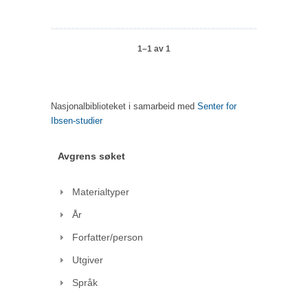
1–1 av 1
Nasjonalbiblioteket i samarbeid med
Senter for
Ibsen-studier
Avgrens søket
Materialtyper
År
Forfatter/person
Utgiver
Språk