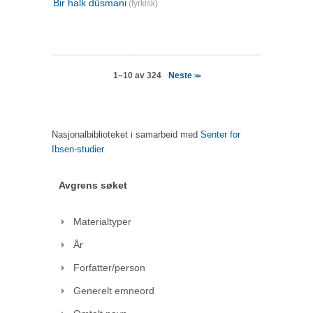
Bir halk düsmani
(tyrkisk)
Neste
1–10 av 324
>>
Nasjonalbiblioteket i samarbeid med
Senter for
Ibsen-studier
Avgrens søket
Materialtyper
År
Forfatter/person
Generelt emneord