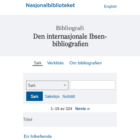
English
Bibliografi
Den internasjonale Ibsen-
bibliografien
Søk
Verkliste
Om bibliografien
Søk
Søk
Søketips
Nullstill
Neste
1–10 av 324
>>
Tittel
En folkefiende