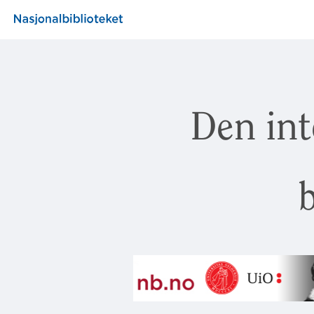
Den int
b