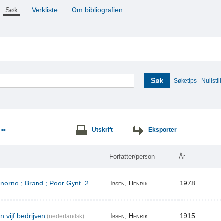
Søk
Verkliste
Om bibliografien
Søk
Søketips
Nullstill
e
Utskrift
Eksporter
>>
Forfatter/person
År
erne ; Brand ; Peer Gynt. 2
1978
Ibsen, Henrik ...
n vijf bedrijven
1915
Ibsen, Henrik ...
(nederlandsk)