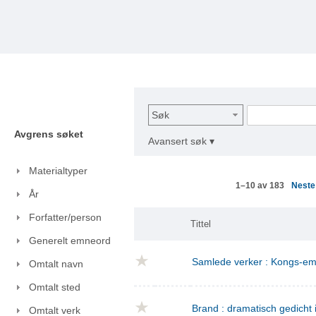
Søk
Avgrens søket
Avansert søk ▾
Materialtyper
Nest
1–10 av 183
År
Forfatter/person
Tittel
Generelt emneord
Samlede verker : Kongs-emn
Omtalt navn
Omtalt sted
Brand : dramatisch gedicht i
Omtalt verk