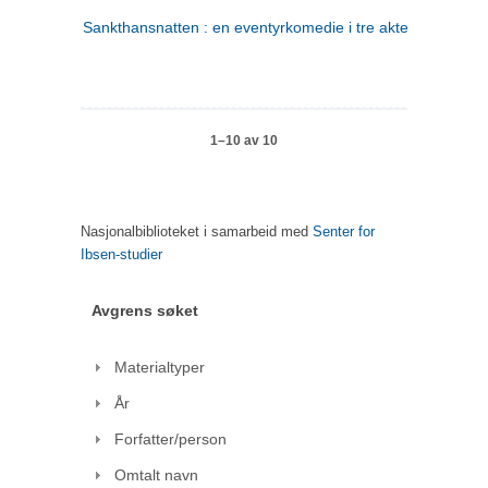
Sankthansnatten : en eventyrkomedie i tre akter
1–10 av 10
Nasjonalbiblioteket i samarbeid med
Senter for
Ibsen-studier
Avgrens søket
Materialtyper
År
Forfatter/person
Omtalt navn