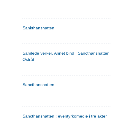
Sankthansnatten
Samlede verker. Annet bind : Sancthansnatten ; Fru Inger ti
Østråt
Sancthansnatten
Sancthansnatten : eventyrkomedie i tre akter