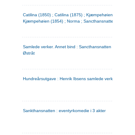
Catilina (1850) ; Catilina (1875) ; Kjæmpehøien (1850) ;
Kjæmpehøien (1854) ; Norma ; Sancthansnatten
Samlede verker. Annet bind : Sancthansnatten ; Fru Inger ti
Østråt
Hundreårsutgave : Henrik Ibsens samlede verker. 2
Sankthansnatten : eventyrkomedie i 3 akter