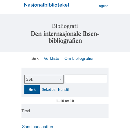
English
Bibliografi
Den internasjonale Ibsen-
bibliografien
Søk
Verkliste
Om bibliografien
Søk
Søk
Søketips
Nullstill
1–10 av 10
Tittel
Sancthansnatten