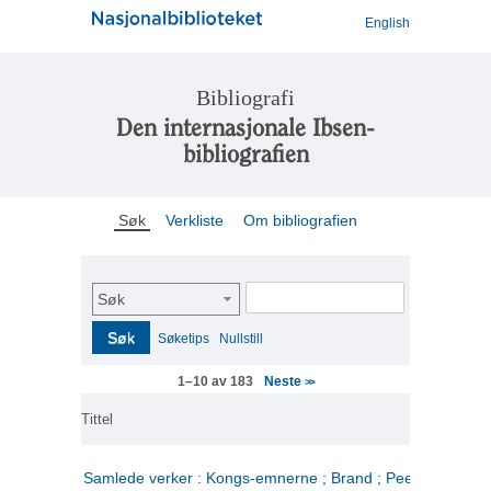
English
Bibliografi
Den internasjonale Ibsen-
bibliografien
Søk
Verkliste
Om bibliografien
Søk
Søk
Søketips
Nullstill
Neste
1–10 av 183
>>
Tittel
Samlede verker : Kongs-emnerne ; Brand ; Peer Gynt. 2