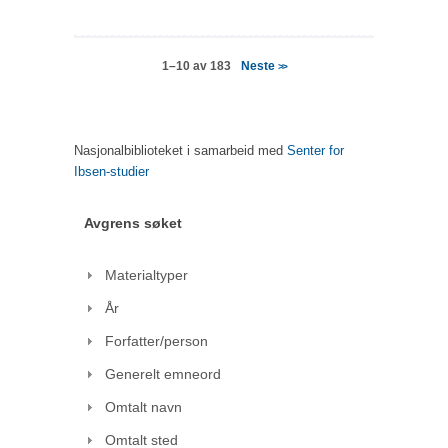
Neste
1–10 av 183
>>
Nasjonalbiblioteket i samarbeid med
Senter for
Ibsen-studier
Avgrens søket
Materialtyper
År
Forfatter/person
Generelt emneord
Omtalt navn
Omtalt sted