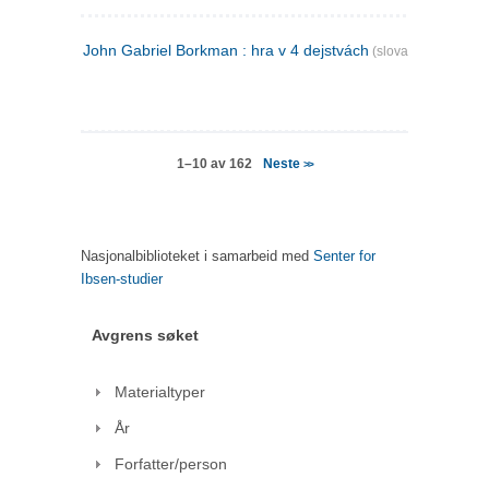
John Gabriel Borkman : hra v 4 dejstvách
(slovakisk)
Neste
1–10 av 162
>>
Nasjonalbiblioteket i samarbeid med
Senter for
Ibsen-studier
Avgrens søket
Materialtyper
År
Forfatter/person