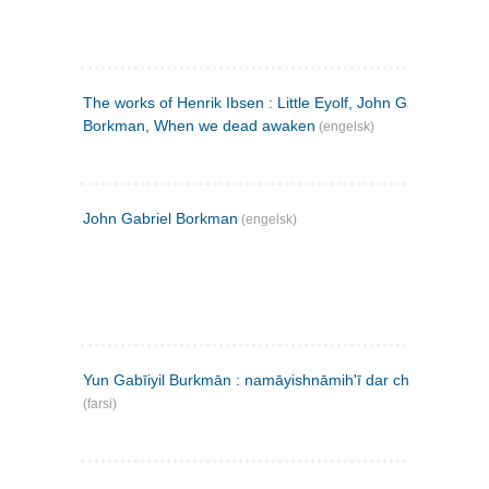
The works of Henrik Ibsen : Little Eyolf, John Gabriel
Borkman, When we dead awaken
(engelsk)
John Gabriel Borkman
(engelsk)
Yun Gabīiyil Burkmān : namāyishnāmihʹī dar chahār pardih
(farsi)