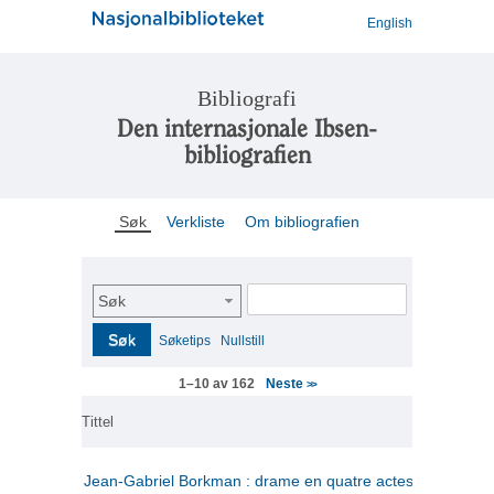
English
Bibliografi
Den internasjonale Ibsen-
bibliografien
Søk
Verkliste
Om bibliografien
Søk
Søk
Søketips
Nullstill
Neste
1–10 av 162
>>
Tittel
Jean-Gabriel Borkman : drame en quatre actes
(fransk)