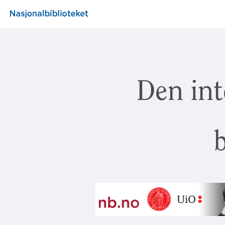
Den int
b