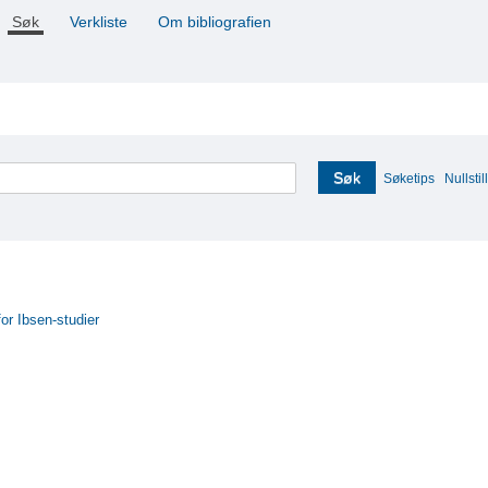
Søk
Verkliste
Om bibliografien
Søk
Søketips
Nullstill
for Ibsen-studier