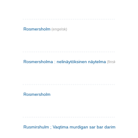
Rosmersholm
(engelsk)
Rosmersholma : nelinäytöksinen näytelma
(finsk)
Rosmersholm
Rusmirshulm ; Vaqtima murdigan sar bar darim
(farsi)