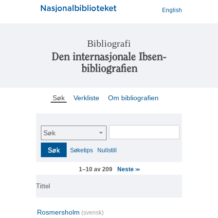
English
Bibliografi
Den internasjonale Ibsen-
bibliografien
Søk
Verkliste
Om bibliografien
Søk
Søk
Søketips
Nullstill
Neste
1–10 av 209
>>
Tittel
Rosmersholm
(svensk)