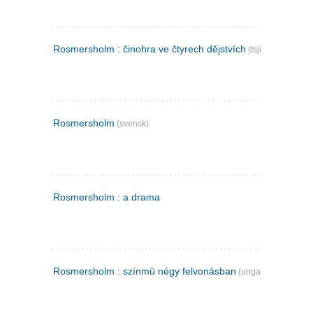
Rosmersholm : činohra ve čtyrech dějstvích
(tsjekkisk)
Rosmersholm
(svensk)
Rosmersholm : a drama
Rosmersholm : színmü négy felvonásban
(ungarsk)