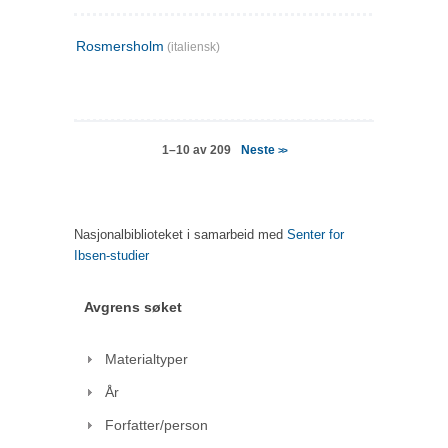
Rosmersholm
(italiensk)
Neste
1–10 av 209
>>
Nasjonalbiblioteket i samarbeid med
Senter for
Ibsen-studier
Avgrens søket
Materialtyper
År
Forfatter/person