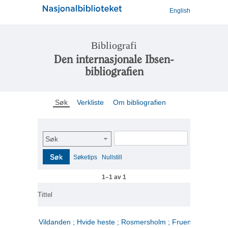
English
Bibliografi
Den internasjonale Ibsen-
bibliografien
Søk
Verkliste
Om bibliografien
Søk
Søk
Søketips
Nullstill
1–1 av 1
Tittel
Vildanden ; Hvide heste ; Rosmersholm ; Fruen fra havet