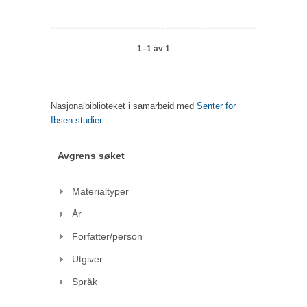
1–1 av 1
Nasjonalbiblioteket i samarbeid med
Senter for
Ibsen-studier
Avgrens søket
Materialtyper
År
Forfatter/person
Utgiver
Språk