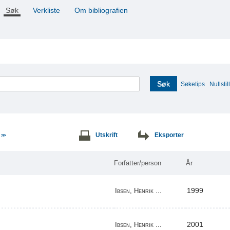
Søk
Verkliste
Om bibliografien
Søk
Søketips
Nullstill
e
Utskrift
Eksporter
>>
Forfatter/person
År
1999
Ibsen, Henrik ...
2001
Ibsen, Henrik ...