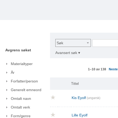
Søk
Avgrens søket
Avansert søk ▾
Materialtyper
Nest
1–10 av 138
År
Forfatter/person
Tittel
Generelt emneord
Kis Eyolf
(ungarsk)
Omtalt navn
Omtalt verk
Lille Eyolf
Form/genre