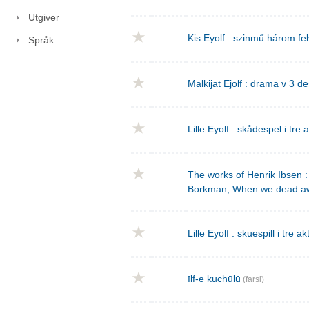
Utgiver
Kis Eyolf : szinmű három f
Språk
Malkijat Ejolf : drama v 3 de
Lille Eyolf : skådespel i tre 
The works of Henrik Ibsen : 
Borkman, When we dead a
Lille Eyolf : skuespill i tre ak
īlf-e kuchūlū
(farsi)