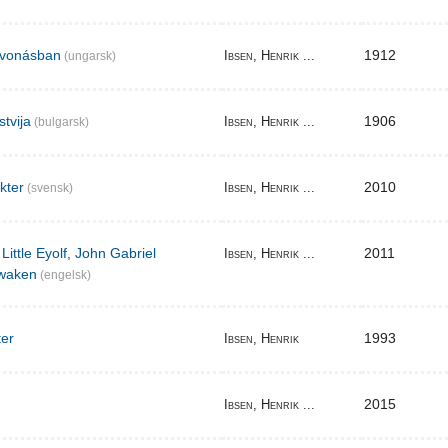
elvonásban
1912
Ibsen, Henrik ...
(ungarsk)
stvija
1906
Ibsen, Henrik ...
(bulgarsk)
akter
2010
Ibsen, Henrik ...
(svensk)
Little Eyolf, John Gabriel
2011
Ibsen, Henrik ...
waken
(engelsk)
ter
1993
Ibsen, Henrik
2015
Ibsen, Henrik ...