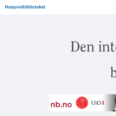
Den int
b