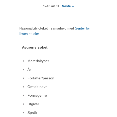
Neste
1–10 av 61
>>
Nasjonalbiblioteket i samarbeid med
Senter for
Ibsen-studier
Avgrens søket
Materialtyper
År
Forfatter/person
Omtalt navn
Form/genre
Utgiver
Språk