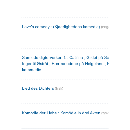
Love's comedy : (Kjaerlighedens komedie)
(engelsk)
Samlede digterverker. 1 : Catilina ; Gildet på Solhaug ; Fru
Inger til Østråt ; Hærmændene på Helgeland ; Kjærlighede
kommedie
Lied des Dichters
(tysk)
Komödie der Liebe : Komödie in drei Akten
(tysk)