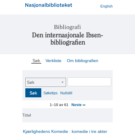
English
Bibliografi
Den internasjonale Ibsen-
bibliografien
Søk
Verkliste
Om bibliografien
Søk
Søk
Søketips
Nullstill
Neste
1–10 av 61
>>
Tittel
Kjærlighedens Komedie : komedie i tre akter