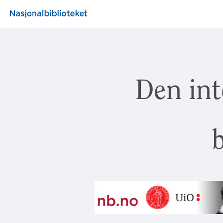
Den int
b