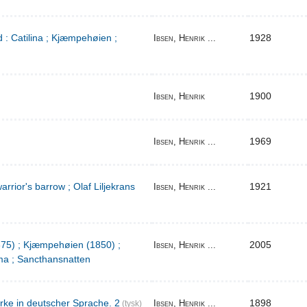
 : Catilina ; Kjæmpehøien ;
1928
Ibsen, Henrik ...
1900
Ibsen, Henrik
1969
Ibsen, Henrik ...
warrior's barrow ; Olaf Liljekrans
1921
Ibsen, Henrik ...
1875) ; Kjæmpehøien (1850) ;
2005
Ibsen, Henrik ...
a ; Sancthansnatten
rke in deutscher Sprache. 2
1898
Ibsen, Henrik ...
(tysk)