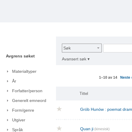
Søk
Avgrens søket
Avansert søk ▾
Materialtyper
Neste
1–10 av 14
År
Forfatter/person
Tittel
Generelt emneord
Grób Hunów : poemat drama
Form/genre
Utgiver
Quan ji
(kinesisk)
Språk