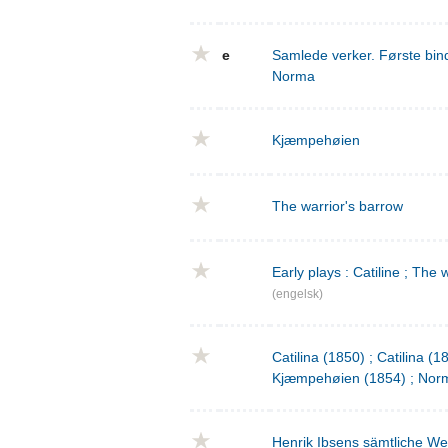
e
Samlede verker. Første bind
Norma
Kjæmpehøien
The warrior's barrow
Early plays : Catiline ; The 
(engelsk)
Catilina (1850) ; Catilina (
Kjæmpehøien (1854) ; Norm
Henrik Ibsens sämtliche We