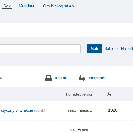
Søk
Verkliste
Om bibliografien
Søk
Søketips
Nullstill
Utskrift
Eksporter
>>
Forfatter/person
År
tyczny w 1 akcie
1920
Ibsen, Henrik ...
(polsk)
Ibsen, Henrik ...