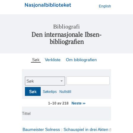
English
Bibliografi
Den internasjonale Ibsen-
bibliografien
Søk
Verkliste
Om bibliografien
Søk
Søk
Søketips
Nullstill
Neste
1–10 av 218
>>
Tittel
Baumeister Solness : Schauspiel in drei Akten
(tysk)