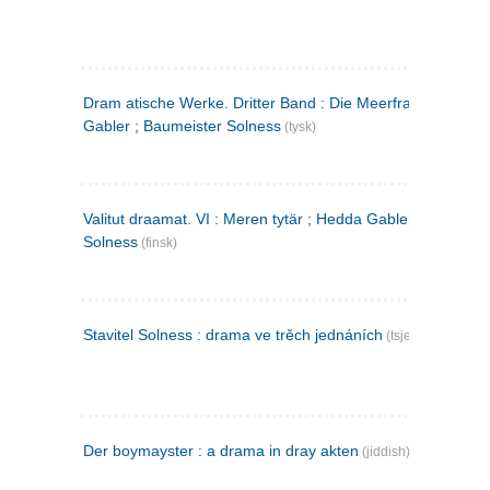
Dram atische Werke. Dritter Band : Die Meerfrau ; Hedda
Gabler ; Baumeister Solness
(tysk)
Valitut draamat. VI : Meren tytär ; Hedda Gabler ; Rakentaj
Solness
(finsk)
Stavitel Solness : drama ve trěch jednáních
(tsjekkisk)
Der boymayster : a drama in dray akten
(jiddish)