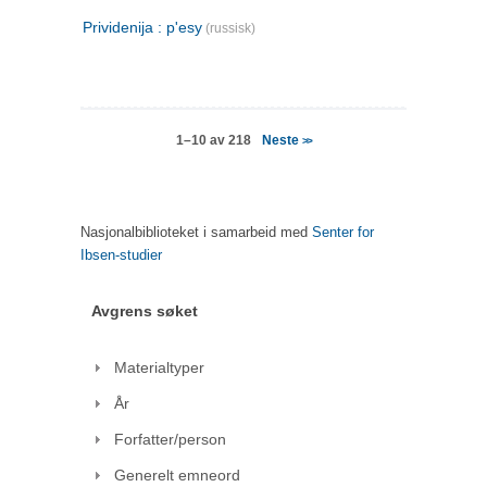
Prividenija : p'esy
(russisk)
Neste
1–10 av 218
>>
Nasjonalbiblioteket i samarbeid med
Senter for
Ibsen-studier
Avgrens søket
Materialtyper
År
Forfatter/person
Generelt emneord