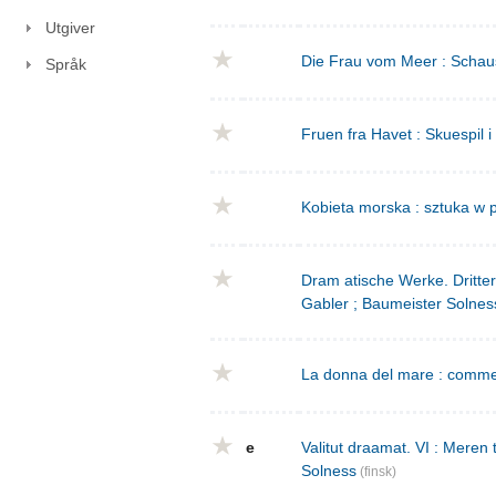
Utgiver
Die Frau vom Meer : Schausp
Språk
Fruen fra Havet : Skuespil i
Kobieta morska : sztuka w p
Dram atische Werke. Dritte
Gabler ; Baumeister Solnes
La donna del mare : commed
e
Valitut draamat. VI : Meren
Solness
(finsk)