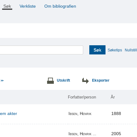
Søk
Verkliste
Om bibliografien
Søk
Søketips
Nullstill
e
Utskrift
Eksporter
>>
Forfatter/person
År
 fem akter
1888
Ibsen, Henrik
2005
Ibsen, Henrik ...