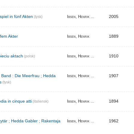
iel in fünf Akten
2005
Ibsen, Henrik ...
(tysk)
 fem Akter
1889
Ibsen, Henrik
ieciu aktach
1910
Ibsen, Henrik ...
(polsk)
r Band : Die Meerfrau ; Hedda
1907
Ibsen, Henrik ...
s
(tysk)
ia in cinque atti
1894
Ibsen, Henrik ...
(italiensk)
 tytär ; Hedda Gabler ; Rakentaja
1962
Ibsen, Henrik ...