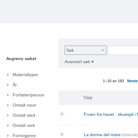
Søk
Avgrens søket
Avansert søk ▾
Materialtyper
Nest
1–10 av 192
År
Forfatter/person
Tittel
Omtalt navn
Fruen fra havet : skuespil i
Omtalt sted
Omtalt verk
La donna del mare
(italiensk)
Form/genre