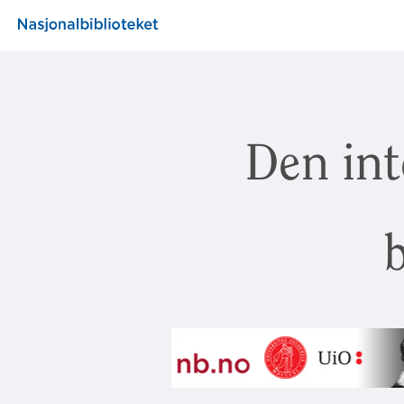
Den int
b