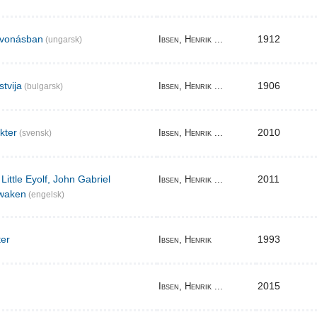
elvonásban
1912
Ibsen, Henrik ...
(ungarsk)
stvija
1906
Ibsen, Henrik ...
(bulgarsk)
akter
2010
Ibsen, Henrik ...
(svensk)
Little Eyolf, John Gabriel
2011
Ibsen, Henrik ...
waken
(engelsk)
ter
1993
Ibsen, Henrik
2015
Ibsen, Henrik ...