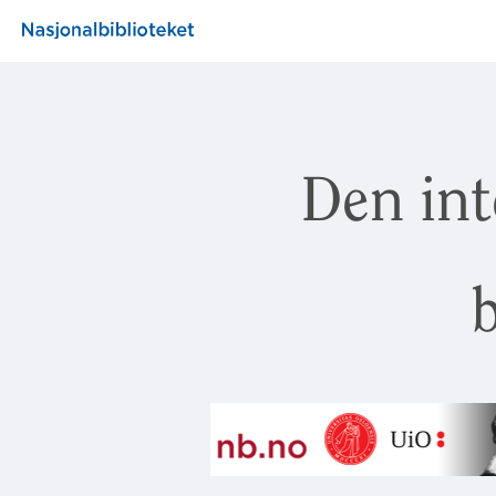
Den int
b