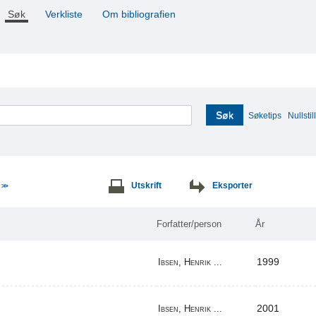
Søk
Verkliste
Om bibliografien
Søk
Søketips
Nullstill
e
Utskrift
Eksporter
>>
Forfatter/person
År
1999
Ibsen, Henrik ...
2001
Ibsen, Henrik ...