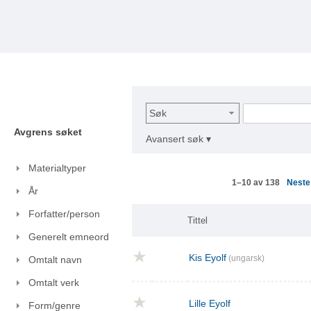
Søk
Avgrens søket
Avansert søk ▾
Materialtyper
Nest
1–10 av 138
År
Forfatter/person
Tittel
Generelt emneord
Kis Eyolf
(ungarsk)
Omtalt navn
Omtalt verk
Lille Eyolf
Form/genre