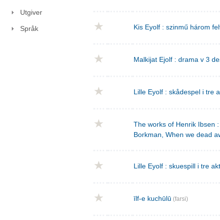
Utgiver
Kis Eyolf : szinmű három f
Språk
Malkijat Ejolf : drama v 3 de
Lille Eyolf : skådespel i tre 
The works of Henrik Ibsen : 
Borkman, When we dead a
Lille Eyolf : skuespill i tre ak
īlf-e kuchūlū
(farsi)