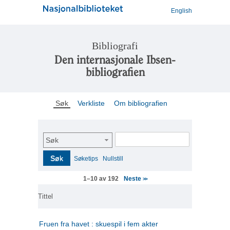
English
Bibliografi
Den internasjonale Ibsen-
bibliografien
Søk
Verkliste
Om bibliografien
Søk
Søk
Søketips
Nullstill
Neste
1–10 av 192
>>
Tittel
Fruen fra havet : skuespil i fem akter