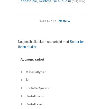
; Kogato nie, murtvite, se subudim
(bulgarsk)
Neste
1–10 av 192
>>
Nasjonalbiblioteket i samarbeid med
Senter for
Ibsen-studier
Avgrens søket
Materialtyper
År
Forfatter/person
Omtalt navn
Omtalt sted