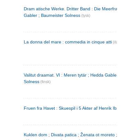
Dram atische Werke. Dritter Band : Die Meerfrau ; Hedda
Gabler ; Baumeister Solness
(tysk)
La donna del mare : commedia in cinque atti
(italiensk)
Valitut draamat. VI : Meren tytär ; Hedda Gabler ; Rakentaj
Solness
(finsk)
Fruen fra Havet : Skuespil i 5 Akter af Henrik Ibsen
Kuklen dom ; Divata patica ; Ženata ot moreto ; Malkijat Ejo