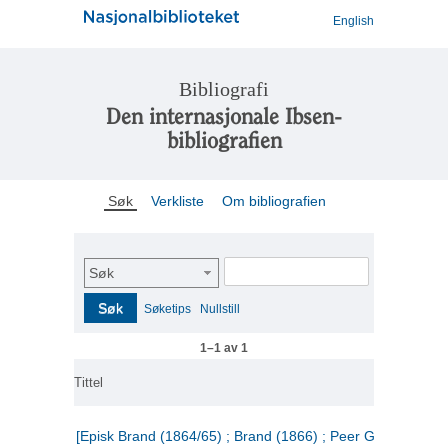
English
Bibliografi
Den internasjonale Ibsen-
bibliografien
Søk
Verkliste
Om bibliografien
Søk
Søk
Søketips
Nullstill
1–1 av 1
Tittel
[Episk Brand (1864/65) ; Brand (1866) ; Peer Gynt (1867)]