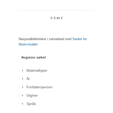
1–1 av 1
Nasjonalbiblioteket i samarbeid med
Senter for
Ibsen-studier
Avgrens søket
Materialtyper
År
Forfatter/person
Utgiver
Språk