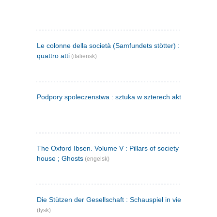
Le colonne della società (Samfundets stötter) : commedia 
quattro atti
(italiensk)
Podpory spoleczenstwa : sztuka w szterech aktach
(polsk)
The Oxford Ibsen. Volume V : Pillars of society ; A doll's
house ; Ghosts
(engelsk)
Die Stützen der Gesellschaft : Schauspiel in vier Aufzügen
(tysk)