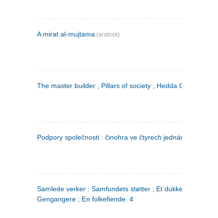
A mirat al-mujtama
(arabisk)
The master builder ; Pillars of society ; Hedda Gabler
Podpory společnosti : činohra ve čtyrech jednáních
(tsjekkis
Samlede verker : Samfundets støtter ; Et dukkehjem ;
Gengangere ; En folkefiende. 4