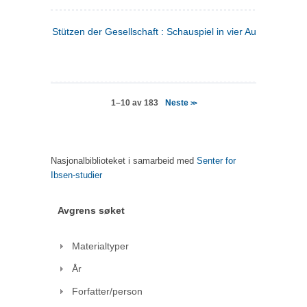
Stützen der Gesellschaft : Schauspiel in vier Aufzügen
(tysk
Neste
1–10 av 183
>>
Nasjonalbiblioteket i samarbeid med
Senter for
Ibsen-studier
Avgrens søket
Materialtyper
År
Forfatter/person