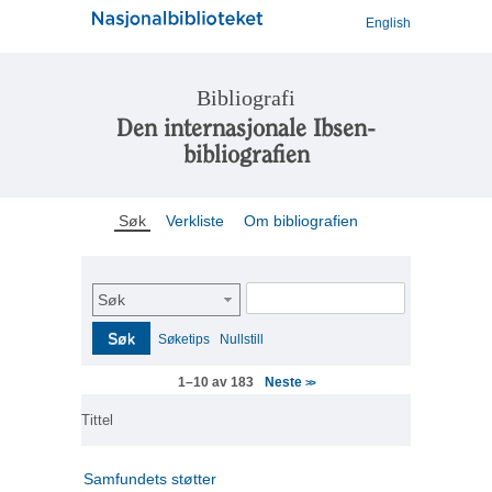
English
Bibliografi
Den internasjonale Ibsen-
bibliografien
Søk
Verkliste
Om bibliografien
Søk
Søk
Søketips
Nullstill
Neste
1–10 av 183
>>
Tittel
Samfundets støtter