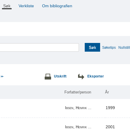
Søk
Verkliste
Om bibliografien
Søk
Søketips
Nullstill
e
Utskrift
Eksporter
>>
Forfatter/person
År
1999
Ibsen, Henrik ...
2001
Ibsen, Henrik ...