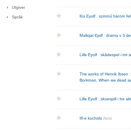
Utgiver
Kis Eyolf : szinmű három f
Språk
Malkijat Ejolf : drama v 3 de
Lille Eyolf : skådespel i tre 
The works of Henrik Ibsen : 
Borkman, When we dead a
Lille Eyolf : skuespill i tre ak
īlf-e kuchūlū
(farsi)