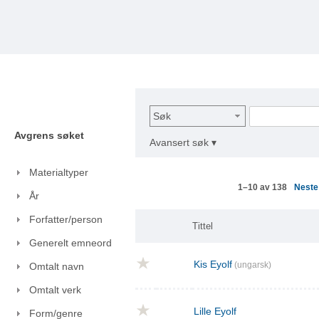
Søk
Avgrens søket
Avansert søk ▾
Materialtyper
Nest
1–10 av 138
År
Forfatter/person
Tittel
Generelt emneord
Kis Eyolf
(ungarsk)
Omtalt navn
Omtalt verk
Lille Eyolf
Form/genre