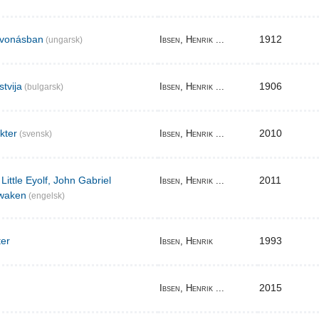
elvonásban
1912
Ibsen, Henrik ...
(ungarsk)
stvija
1906
Ibsen, Henrik ...
(bulgarsk)
akter
2010
Ibsen, Henrik ...
(svensk)
Little Eyolf, John Gabriel
2011
Ibsen, Henrik ...
waken
(engelsk)
ter
1993
Ibsen, Henrik
2015
Ibsen, Henrik ...