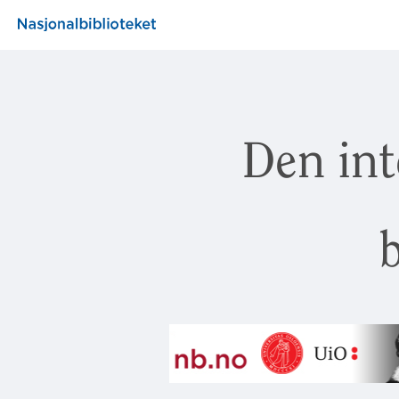
Den int
b