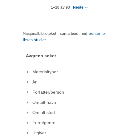
Neste
1–10 av 93
>>
Nasjonalbiblioteket i samarbeid med
Senter for
Ibsen-studier
Avgrens søket
Materialtyper
År
Forfatter/person
Omtalt navn
Omtalt sted
Form/genre
Utgiver