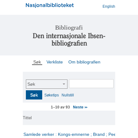
English
Bibliografi
Den internasjonale Ibsen-
bibliografien
Søk
Verkliste
Om bibliografien
Søk
Søk
Søketips
Nullstill
Neste
1–10 av 93
>>
Tittel
Samlede verker : Kongs-emnerne ; Brand ; Peer Gynt. 2