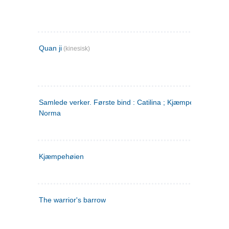
Quan ji
(kinesisk)
Samlede verker. Første bind : Catilina ; Kjæmpehøien ;
Norma
Kjæmpehøien
The warrior's barrow