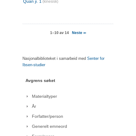
Quan ji. 1
(kinesisk)
Neste
1–10 av 14
>>
Nasjonalbiblioteket i samarbeid med
Senter for
Ibsen-studier
Avgrens søket
Materialtyper
År
Forfatter/person
Generelt emneord