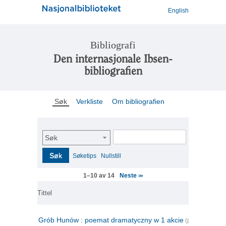
English
Bibliografi
Den internasjonale Ibsen-
bibliografien
Søk
Verkliste
Om bibliografien
Søk
Søk
Søketips
Nullstill
Neste
1–10 av 14
>>
Tittel
Grób Hunów : poemat dramatyczny w 1 akcie
(polsk)