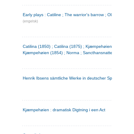
Early plays : Catiline ; The warrior's barrow ; Olaf Liljekran
(engelsk)
Catilina (1850) ; Catilina (1875) ; Kjæmpehøien (1850) ;
Kjæmpehøien (1854) ; Norma ; Sancthansnatten
Henrik Ibsens sämtliche Werke in deutscher Sprache. 2
(ty
Kjæmpehøien : dramatisk Digtning i een Act