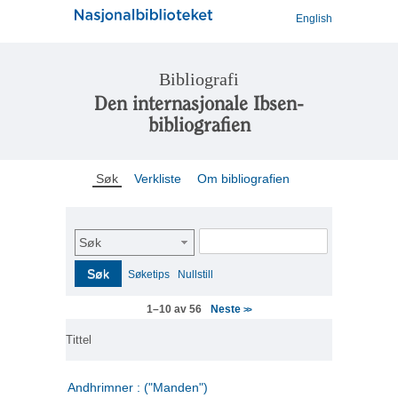
English
Bibliografi
Den internasjonale Ibsen-
bibliografien
Søk
Verkliste
Om bibliografien
Søk
Søk
Søketips
Nullstill
Neste
1–10 av 56
>>
Tittel
Andhrimner : ("Manden")