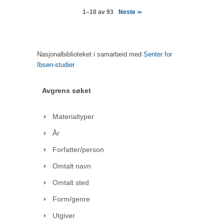
Neste
1–10 av 93
>>
Nasjonalbiblioteket i samarbeid med
Senter for
Ibsen-studier
Avgrens søket
Materialtyper
År
Forfatter/person
Omtalt navn
Omtalt sted
Form/genre
Utgiver