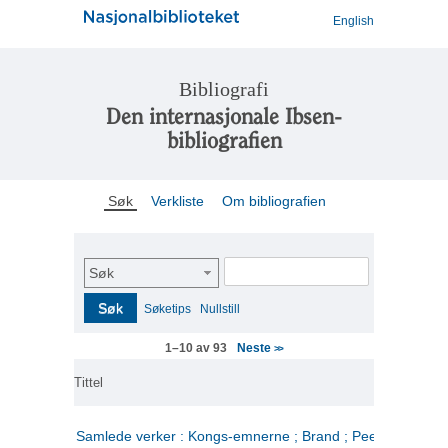
English
Bibliografi
Den internasjonale Ibsen-
bibliografien
Søk
Verkliste
Om bibliografien
Søk
Søk
Søketips
Nullstill
Neste
1–10 av 93
>>
Tittel
Samlede verker : Kongs-emnerne ; Brand ; Peer Gynt. 2