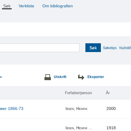
Søk
Verkliste
Om bibliografien
Søk
Søketips
Nullstill
Utskrift
Eksporter
>>
Forfatter/person
År
ilæer 1866-73
2000
Ibsen, Henrik
1918
Ibsen, Henrik ...