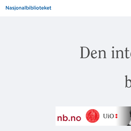
Den int
b