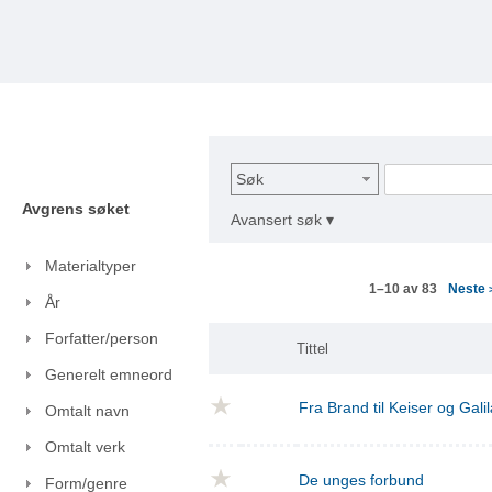
Søk
Avgrens søket
Avansert søk ▾
Materialtyper
Neste
1–10 av 83
År
Forfatter/person
Tittel
Generelt emneord
Fra Brand til Keiser og Gal
Omtalt navn
Omtalt verk
De unges forbund
Form/genre