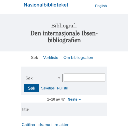
English
Bibliografi
Den internasjonale Ibsen-
bibliografien
Søk
Verkliste
Om bibliografien
Søk
Søk
Søketips
Nullstill
Neste
1–10 av 47
>>
Tittel
Catilina : drama i tre akter