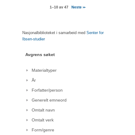
Neste
1–10 av 47
>>
Nasjonalbiblioteket i samarbeid med
Senter for
Ibsen-studier
Avgrens søket
Materialtyper
År
Forfatter/person
Generelt emneord
Omtalt navn
Omtalt verk
Form/genre