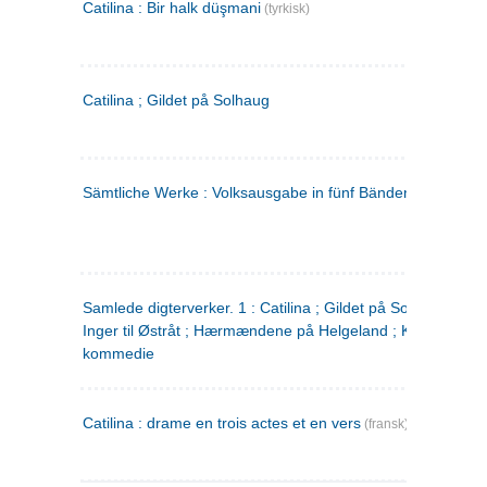
Catilina : Bir halk düşmani
(tyrkisk)
Catilina ; Gildet på Solhaug
Sämtliche Werke : Volksausgabe in fünf Bänden
(tysk)
Samlede digterverker. 1 : Catilina ; Gildet på Solhaug ; Fru
Inger til Østråt ; Hærmændene på Helgeland ; Kjærlighede
kommedie
Catilina : drame en trois actes et en vers
(fransk)