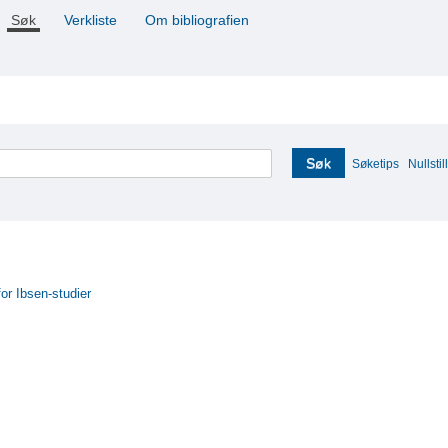
Søk
Verkliste
Om bibliografien
Søk
Søketips
Nullstill
for Ibsen-studier