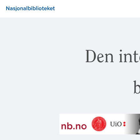
Den int
b