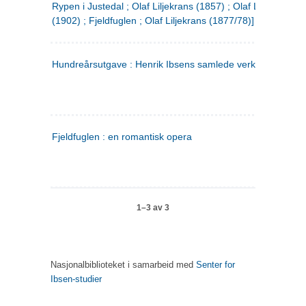
Rypen i Justedal ; Olaf Liljekrans (1857) ; Olaf Liljekrans
(1902) ; Fjeldfuglen ; Olaf Liljekrans (1877/78)]
Hundreårsutgave : Henrik Ibsens samlede verker. 3
Fjeldfuglen : en romantisk opera
1–3 av 3
Nasjonalbiblioteket i samarbeid med
Senter for
Ibsen-studier