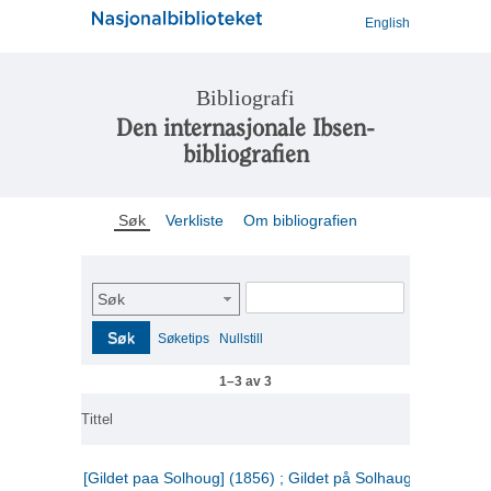
English
Bibliografi
Den internasjonale Ibsen-
bibliografien
Søk
Verkliste
Om bibliografien
Søk
Søk
Søketips
Nullstill
1–3 av 3
Tittel
[Gildet paa Solhoug] (1856) ; Gildet på Solhaug (1883) ;