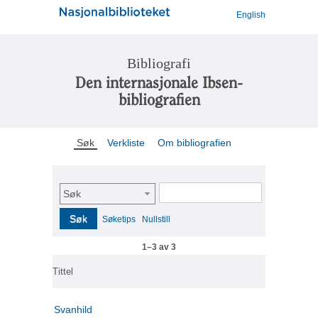
English
Bibliografi
Den internasjonale Ibsen-
bibliografien
Søk
Verkliste
Om bibliografien
Søk
Søk
Søketips
Nullstill
1–3 av 3
Tittel
Svanhild