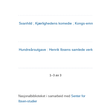
Svanhild ; Kjærlighedens komedie ; Kongs-emnerne
Hundreårsutgave : Henrik Ibsens samlede verker. 4
1–3 av 3
Nasjonalbiblioteket i samarbeid med
Senter for
Ibsen-studier