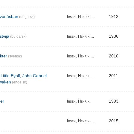
elvonásban
1912
Ibsen, Henrik ...
(ungarsk)
stvija
1906
Ibsen, Henrik ...
(bulgarsk)
akter
2010
Ibsen, Henrik ...
(svensk)
Little Eyolf, John Gabriel
2011
Ibsen, Henrik ...
waken
(engelsk)
ter
1993
Ibsen, Henrik
2015
Ibsen, Henrik ...