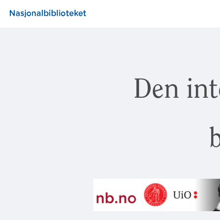
Den int
b