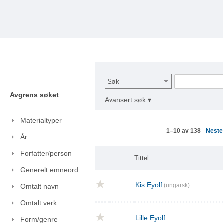
Søk
Avgrens søket
Avansert søk ▾
Materialtyper
Nest
1–10 av 138
År
Forfatter/person
Tittel
Generelt emneord
Kis Eyolf
(ungarsk)
Omtalt navn
Omtalt verk
Lille Eyolf
Form/genre