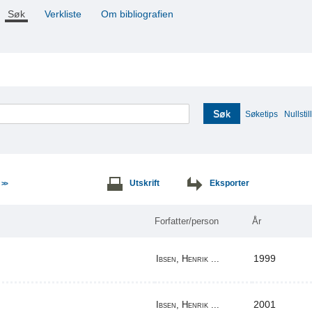
Søk
Verkliste
Om bibliografien
Søk
Søketips
Nullstill
e
Utskrift
Eksporter
>>
Forfatter/person
År
1999
Ibsen, Henrik ...
2001
Ibsen, Henrik ...