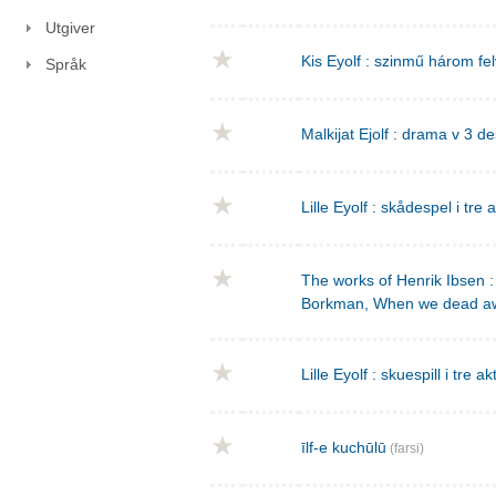
Utgiver
Kis Eyolf : szinmű három f
Språk
Malkijat Ejolf : drama v 3 de
Lille Eyolf : skådespel i tre 
The works of Henrik Ibsen : 
Borkman, When we dead a
Lille Eyolf : skuespill i tre ak
īlf-e kuchūlū
(farsi)