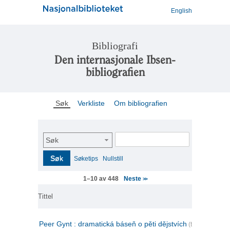
English
Bibliografi
Den internasjonale Ibsen-
bibliografien
Søk
Verkliste
Om bibliografien
Søk
Søk
Søketips
Nullstill
Neste
1–10 av 448
>>
Tittel
Peer Gynt : dramatická báseň o pěti dějstvích
(tsjekkisk)