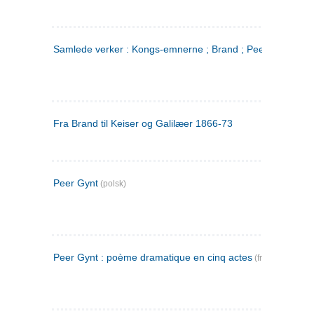
Samlede verker : Kongs-emnerne ; Brand ; Peer Gynt. 2
Fra Brand til Keiser og Galilæer 1866-73
Peer Gynt
(polsk)
Peer Gynt : poème dramatique en cinq actes
(fransk)