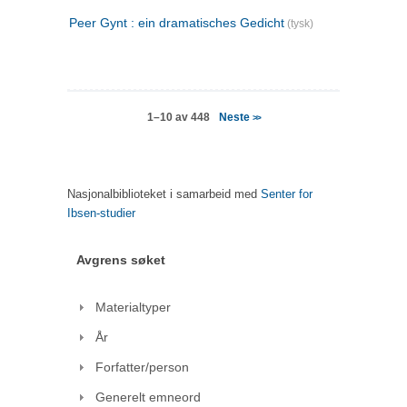
Peer Gynt : ein dramatisches Gedicht
(tysk)
Neste
1–10 av 448
>>
Nasjonalbiblioteket i samarbeid med
Senter for
Ibsen-studier
Avgrens søket
Materialtyper
År
Forfatter/person
Generelt emneord