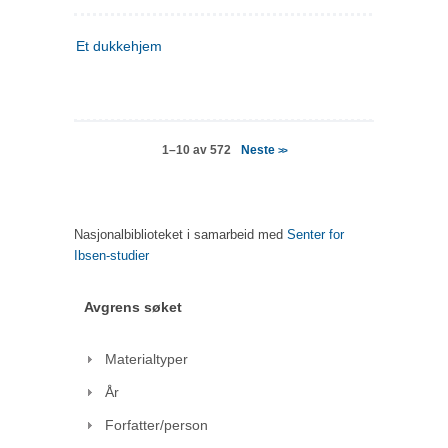
Et dukkehjem
Neste
1–10 av 572
>>
Nasjonalbiblioteket i samarbeid med
Senter for
Ibsen-studier
Avgrens søket
Materialtyper
År
Forfatter/person