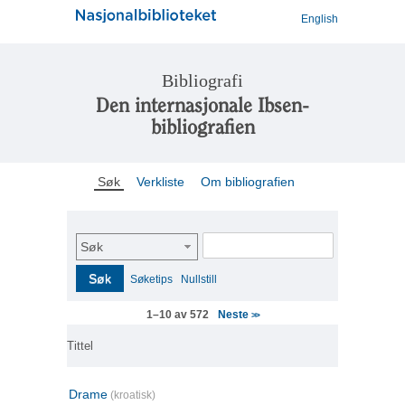
English
Bibliografi
Den internasjonale Ibsen-
bibliografien
Søk
Verkliste
Om bibliografien
Søk
Søk
Søketips
Nullstill
Neste
1–10 av 572
>>
Tittel
Drame
(kroatisk)