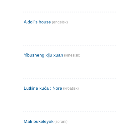
A doll's house
(engelsk)
Yibusheng xiju xuan
(kinesisk)
Lutkina kuća : Nora
(kroatisk)
Malî bûkeleyek
(sorani)