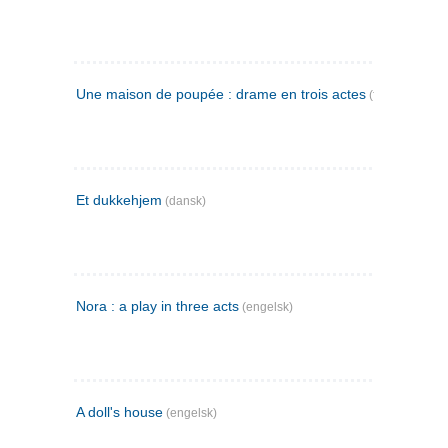
Une maison de poupée : drame en trois actes
(fransk)
Et dukkehjem
(dansk)
Nora : a play in three acts
(engelsk)
A doll's house
(engelsk)