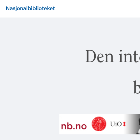
Den int
b