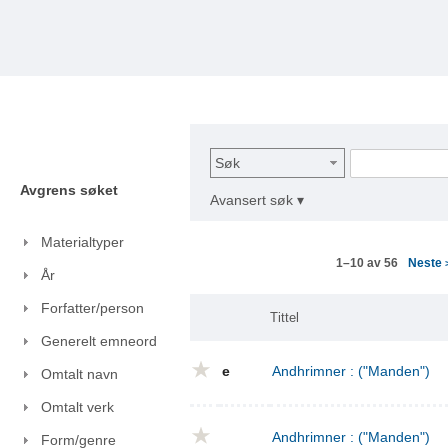
Søk
Avgrens søket
Avansert søk ▾
Materialtyper
Neste
1–10 av 56
År
Forfatter/person
Tittel
Generelt emneord
e
Andhrimner : ("Manden")
Omtalt navn
Omtalt verk
Andhrimner : ("Manden")
Form/genre