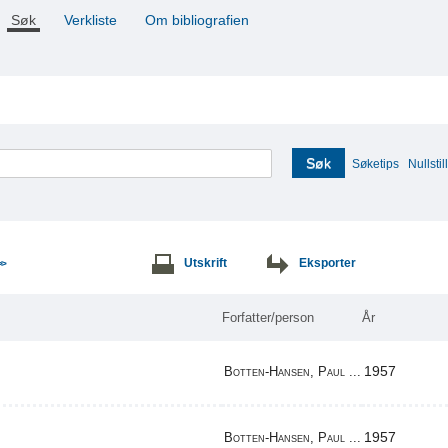
Søk
Verkliste
Om bibliografien
Søk
Søketips
Nullstill
Utskrift
Eksporter
>>
Forfatter/person
År
1957
Botten-Hansen, Paul ...
1957
Botten-Hansen, Paul ...