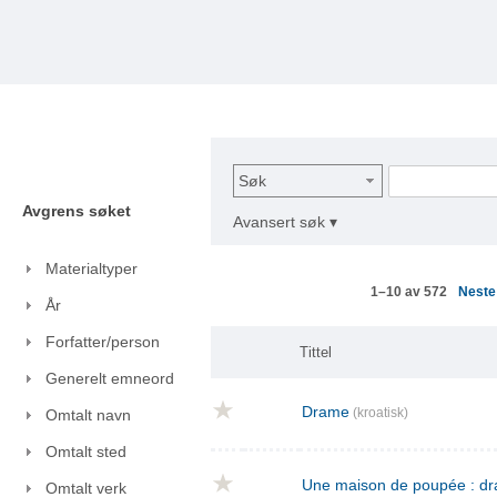
Søk
Avgrens søket
Avansert søk ▾
Materialtyper
Nest
1–10 av 572
År
Forfatter/person
Tittel
Generelt emneord
Drame
(kroatisk)
Omtalt navn
Omtalt sted
Une maison de poupée : dra
Omtalt verk