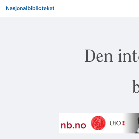
Den int
b