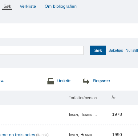
Søk
Verkliste
Om bibliografien
Søk
Søketips
Nullstill
e
Utskrift
Eksporter
>>
Forfatter/person
År
1978
Ibsen, Henrik ...
me en trois actes
1990
Ibsen, Henrik ...
(fransk)