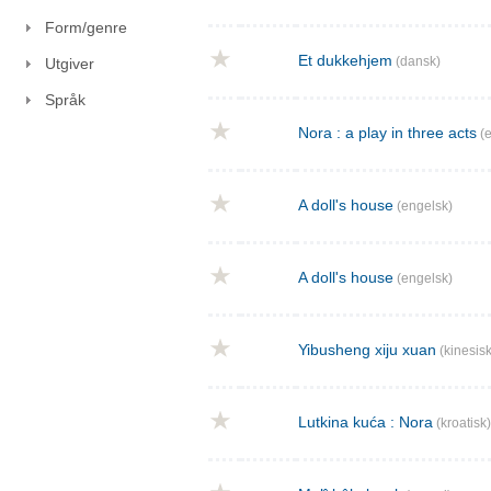
Form/genre
Et dukkehjem
(dansk)
Utgiver
Språk
Nora : a play in three acts
(e
A doll's house
(engelsk)
A doll's house
(engelsk)
Yibusheng xiju xuan
(kinesisk
Lutkina kuća : Nora
(kroatisk)