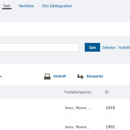
Søk
Verkliste
Om bibliografien
Søk
Søketips
Nullstill
Utskrift
Eksporter
>>
Forfatter/person
År
1918
Ibsen, Henrik ...
1902
Ibsen, Henrik ...