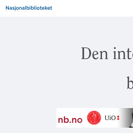
Den int
b