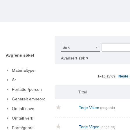
Søk
Avgrens søket
Avansert søk ▾
Materialtyper
Neste
1–10 av 69
År
Forfatter/person
Tittel
Generelt emneord
Terje Viken
(engelsk)
Omtalt navn
Omtalt verk
Terje Vigen
(engelsk)
Form/genre