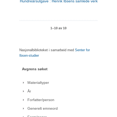
Hundreårsutgave : Henrik Ibsens samlede verker. 1
1–10 av 10
Nasjonalbiblioteket i samarbeid med
Senter for
Ibsen-studier
Avgrens søket
Materialtyper
År
Forfatter/person
Generelt emneord