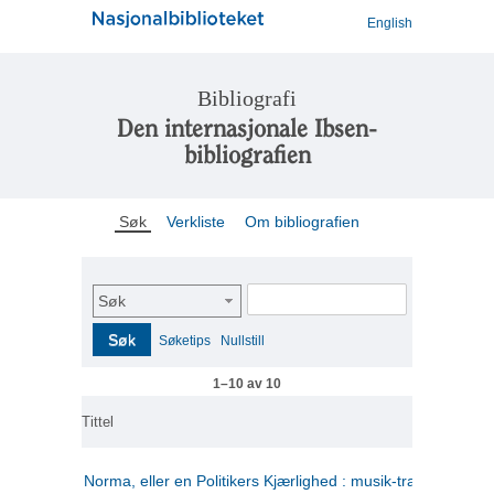
English
Bibliografi
Den internasjonale Ibsen-
bibliografien
Søk
Verkliste
Om bibliografien
Søk
Søk
Søketips
Nullstill
1–10 av 10
Tittel
Norma, eller en Politikers Kjærlighed : musik-tragedie i tre