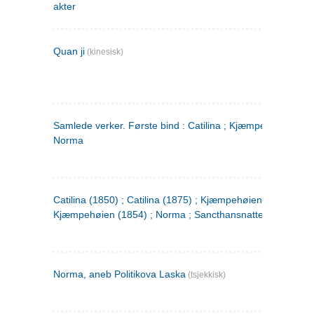
akter
Quan ji
(kinesisk)
Samlede verker. Første bind : Catilina ; Kjæmpehøien ;
Norma
Catilina (1850) ; Catilina (1875) ; Kjæmpehøien (1850) ;
Kjæmpehøien (1854) ; Norma ; Sancthansnatten
Norma, aneb Politikova Laska
(tsjekkisk)