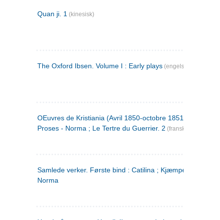
Quan ji. 1
(kinesisk)
The Oxford Ibsen. Volume I : Early plays
(engelsk)
OEuvres de Kristiania (Avril 1850-octobre 1851) : Poèmes 
Proses - Norma ; Le Tertre du Guerrier. 2
(fransk)
Samlede verker. Første bind : Catilina ; Kjæmpehøien ;
Norma