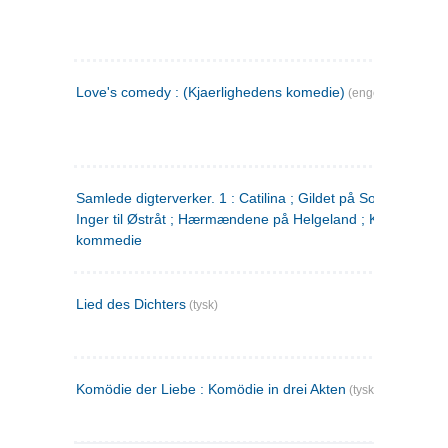
Love's comedy : (Kjaerlighedens komedie)
(engelsk)
Samlede digterverker. 1 : Catilina ; Gildet på Solhaug ; Fru
Inger til Østråt ; Hærmændene på Helgeland ; Kjærlighede
kommedie
Lied des Dichters
(tysk)
Komödie der Liebe : Komödie in drei Akten
(tysk)