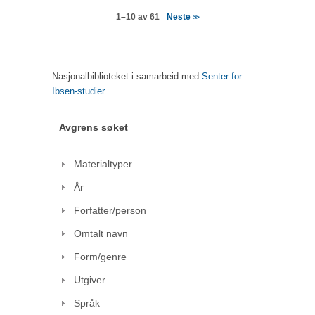
Neste
1–10 av 61
>>
Nasjonalbiblioteket i samarbeid med
Senter for
Ibsen-studier
Avgrens søket
Materialtyper
År
Forfatter/person
Omtalt navn
Form/genre
Utgiver
Språk