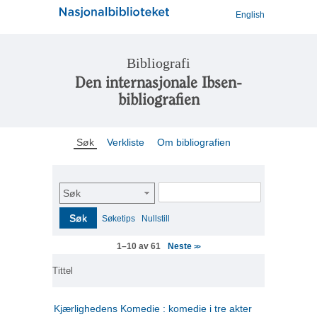
English
Bibliografi
Den internasjonale Ibsen-
bibliografien
Søk
Verkliste
Om bibliografien
Søk
Søk
Søketips
Nullstill
Neste
1–10 av 61
>>
Tittel
Kjærlighedens Komedie : komedie i tre akter