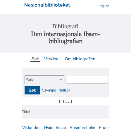
English
Bibliografi
Den internasjonale Ibsen-
bibliografien
Søk
Verkliste
Om bibliografien
Søk
Søk
Søketips
Nullstill
1–1 av 1
Tittel
Vildanden ; Hvide heste ; Rosmersholm ; Fruen fra havet