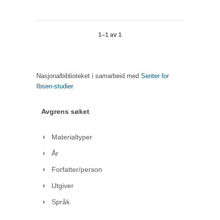
1–1 av 1
Nasjonalbiblioteket i samarbeid med
Senter for
Ibsen-studier
Avgrens søket
Materialtyper
År
Forfatter/person
Utgiver
Språk